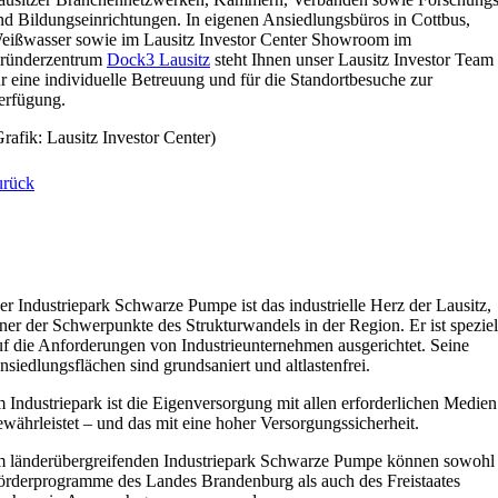
nd Bildungseinrichtungen. In eigenen Ansiedlungsbüros in Cottbus,
eißwasser sowie im Lausitz Investor Center Showroom im
ründerzentrum
Dock3 Lausitz
steht Ihnen unser Lausitz Investor Team
ür eine individuelle Betreuung und für die Standortbesuche zur
erfügung.
Grafik: Lausitz Investor Center)
urück
er Industriepark Schwarze Pumpe ist das industrielle Herz der Lausitz,
iner der Schwerpunkte des Strukturwandels in der Region. Er ist speziel
uf die Anforderungen von Industrieunternehmen ausgerichtet. Seine
nsiedlungsflächen sind grundsaniert und altlastenfrei.
m Industriepark ist die Eigenversorgung mit allen erforderlichen Medien
ewährleistet – und das mit eine hoher Versorgungssicherheit.
m länderübergreifenden Industriepark Schwarze Pumpe können sowohl
örderprogramme des Landes Brandenburg als auch des Freistaates