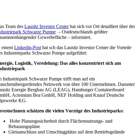
as Team des
Lausitz Investor Center
hat sich vor Ort detailliert über de
ndustriepark Schwarze Pumpe
– Ostdeutschlands größter
usammenhängender Gewerbefläche – informiert.
n einem
Linkedin-Post
hat sch das Lausitz Investor Center die Vorteile
es Industrieparks Schwarze Pumpe aufgeführt:
nergie, Logistik, Veredelung: Das alles konzentriert sich am
ndustriepark
m Industriepark Schwarze Pumpe trifft man auf ein
ranchenübergreifendes Netzwerk von über 100 Unternehmen. Darunter
ausitz Energie Bergbau AG (LEAG), Hamburger Containerboard
mbH, Actemium Bea GmbH, NEF Holding und Knauf Deutsche
ipswerke KG.
nvestorInnen schätzen die vielen Vorzüge des Industrieparks:
Hohe Planungssicherheit durch Flächennutzungs- und
Bebauungspläne
Gleisanschluss und Umschlagplätze auf dem Betriebsgelände