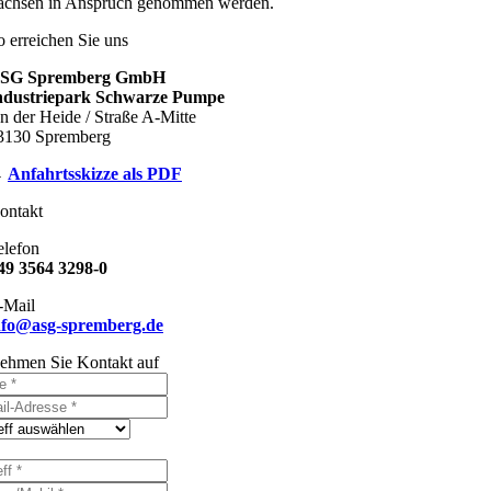
achsen in Anspruch genommen werden.
o erreichen Sie uns
SG Spremberg GmbH
ndustriepark Schwarze Pumpe
n der Heide / Straße A-Mitte
3130 Spremberg
→
Anfahrtsskizze als PDF
ontakt
elefon
49 3564 3298-0
-Mail
nfo@asg-spremberg.de
ehmen Sie Kontakt auf