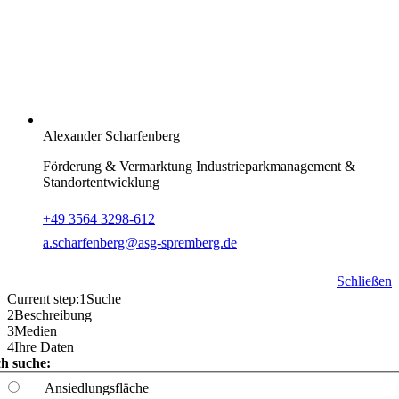
Alexander Scharfenberg
Förderung & Vermarktung Industrieparkmanagement &
Standortentwicklung
+49 3564 3298-612
a.scharfenberg@asg-spremberg.de
Schließen
Current step:
1
Suche
2
Beschreibung
3
Medien
4
Ihre Daten
ch suche:
Ansiedlungsfläche