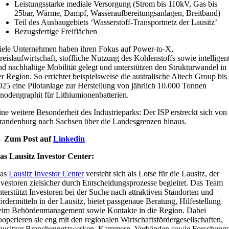
Leistungsstarke mediale Versorgung (Strom bis 110kV, Gas bis
25bar, Wärme, Dampf, Wasseraufbereitungsanlagen, Breitband)
Teil des Ausbaugebiets ‘Wasserstoff-Transportnetz der Lausitz’
Bezugsfertige Freiflächen
iele Unternehmen haben ihren Fokus auf Power-to-X,
reislaufwirtschaft, stoffliche Nutzung des Kohlenstoffs sowie intelligen
nd nachhaltige Mobilität gelegt und unterstützen den Strukturwandel in
er Region. So errichtet beispielsweise die australische Altech Group bis
025 eine Pilotanlage zur Herstellung von jährlich 10.000 Tonnen
nodengraphit für Lithiumionenbatterien.
ine weitere Besonderheit des Industrieparks: Der ISP erstreckt sich von
randenburg nach Sachsen über die Landesgrenzen hinaus.
 Zum Post auf
Linkedin
as Lausitz Investor Center:
as
Lausitz Investor Center
versteht sich als Lotse für die Lausitz, der
nvestoren zielsicher durch Entscheidungsprozesse begleitet. Das Team
nterstützt Investoren bei der Suche nach attraktiven Standorten und
ördermitteln in der Lausitz, bietet passgenaue Beratung, Hilfestellung
eim Behördenmanagement sowie Kontakte in die Region. Dabei
ooperieren sie eng mit den regionalen Wirtschaftsfördergesellschaften,
ausitzer Branchennetzwerken, Kammern, Verbänden sowie Forschungs