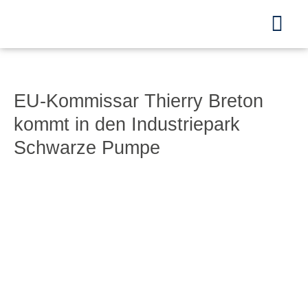
Zum
Inhalt
Togg
springen
Navi
Startseite
EU-Kommissar Thierry Breton
kommt in den Industriepark
70 Jahre
Schwarze Pumpe
Industriepark Schwarze Pumpe
Flächenangebote
Aktuelles
Kontakt