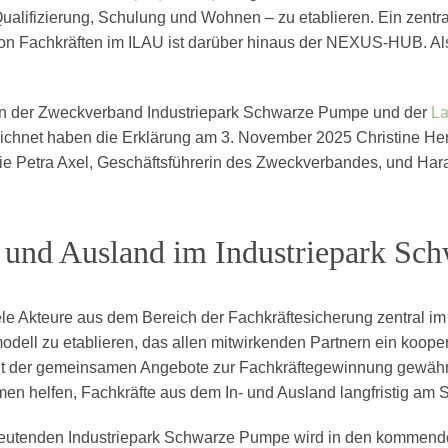
alifizierung, Schulung und Wohnen – zu etablieren. Ein zentra
n Fachkräften im ILAU ist darüber hinaus der NEXUS-HUB. Als a
uern der Zweckverband Industriepark Schwarze Pumpe und der
La
chnet haben die Erklärung am 3. November 2025 Christine Hern
e Petra Axel, Geschäftsführerin des Zweckverbandes, und Haral
- und Ausland im Industriepark Sc
 Akteure aus dem Bereich der Fachkräftesicherung zentral im
modell zu etablieren, das allen mitwirkenden Partnern ein koope
 der gemeinsamen Angebote zur Fachkräftegewinnung gewährleis
men helfen, Fachkräfte aus dem In- und Ausland langfristig am S
deutenden Industriepark Schwarze Pumpe wird in den kommende