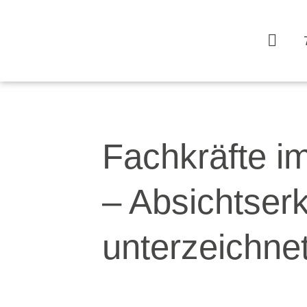
Zum
Inhalt
springen
Fachkräfte i
– Absichtse
unterzeichne