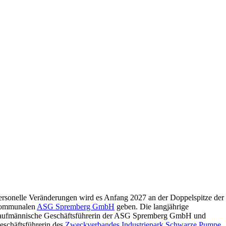
ersonelle Veränderungen wird es Anfang 2027 an der Doppelspitze der
ommunalen
ASG Spremberg GmbH
geben. Die langjährige
aufmännische Geschäftsführerin der ASG Spremberg GmbH und
eschäftsführerin des
Zweckverbandes Industriepark Schwarze Pumpe
,