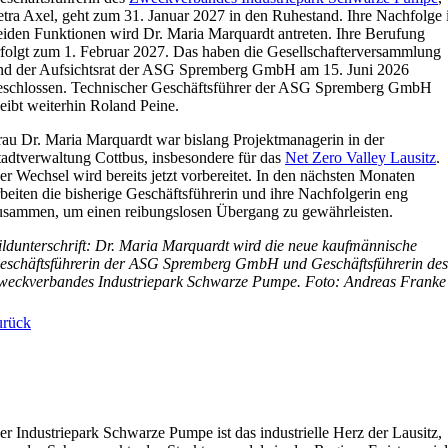
etra Axel, geht zum 31. Januar 2027 in den Ruhestand. Ihre Nachfolge 
eiden Funktionen wird Dr. Maria Marquardt antreten. Ihre Berufung
rfolgt zum 1. Februar 2027. Das haben die Gesellschafterversammlung
nd der Aufsichtsrat der ASG Spremberg GmbH am 15. Juni 2026
eschlossen. Technischer Geschäftsführer der ASG Spremberg GmbH
leibt weiterhin Roland Peine.
rau Dr. Maria Marquardt war bislang Projektmanagerin in der
tadtverwaltung Cottbus, insbesondere für das
Net Zero Valley Lausitz
.
er Wechsel wird bereits jetzt vorbereitet. In den nächsten Monaten
rbeiten die bisherige Geschäftsführerin und ihre Nachfolgerin eng
usammen, um einen reibungslosen Übergang zu gewährleisten.
ildunterschrift: Dr. Maria Marquardt wird die neue kaufmännische
eschäftsführerin der ASG Spremberg GmbH und Geschäftsführerin des
weckverbandes Industriepark Schwarze Pumpe. Foto: Andreas Franke
urück
er Industriepark Schwarze Pumpe ist das industrielle Herz der Lausitz,