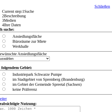
Schließen
Current step:
1
Suche
2
Beschreibung
3
Medien
4
Ihre Daten
ch suche:
Ansiedlungsfläche
Büroräume zur Miete
Werkhalle
ewünschte Ansiedlungsfläche
n folgendem Gebiet:
Industriepark Schwarze Pumpe
im Stadtgebiet von Spremberg (Brandenburg)
im Gebiet der Gemeinde Spreetal (Sachsen)
keine Präferenz
eiter
eabsichtigte Nutzung: