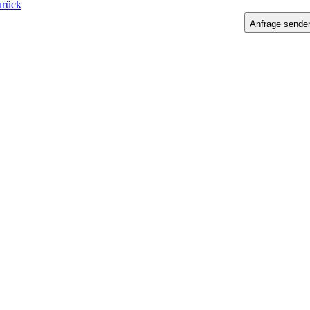
urück
Anfrage sende