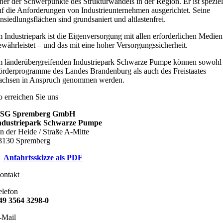
iner der Schwerpunkte des Strukturwandels in der Region. Er ist speziel
uf die Anforderungen von Industrieunternehmen ausgerichtet. Seine
nsiedlungsflächen sind grundsaniert und altlastenfrei.
m Industriepark ist die Eigenversorgung mit allen erforderlichen Medien
ewährleistet – und das mit eine hoher Versorgungssicherheit.
m länderübergreifenden Industriepark Schwarze Pumpe können sowohl
örderprogramme des Landes Brandenburg als auch des Freistaates
achsen in Anspruch genommen werden.
o erreichen Sie uns
SG Spremberg GmbH
ndustriepark Schwarze Pumpe
n der Heide / Straße A-Mitte
3130 Spremberg
→
Anfahrtsskizze als PDF
ontakt
elefon
49 3564 3298-0
-Mail