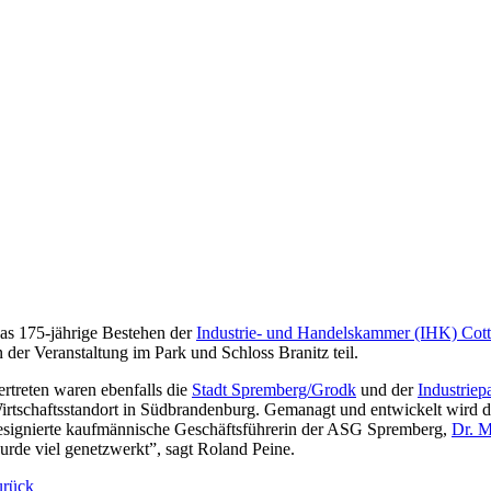
as 175-jährige Bestehen der
Industrie- und Handelskammer (IHK) Cot
n der Veranstaltung im Park und Schloss Branitz teil.
ertreten waren ebenfalls die
Stadt Spremberg/Grodk
und der
Industrie
irtschaftsstandort in Südbrandenburg. Gemanagt und entwickelt wird d
esignierte kaufmännische Geschäftsführerin der ASG Spremberg,
Dr. M
urde viel genetzwerkt”, sagt Roland Peine.
urück