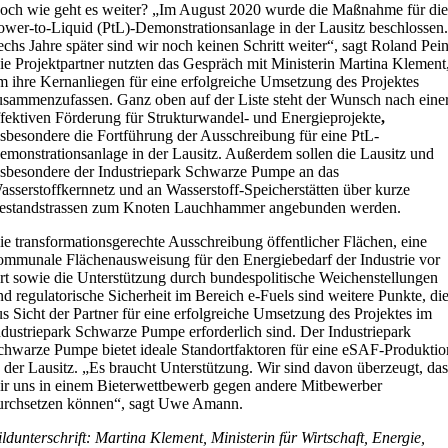
och wie geht es weiter? „Im August 2020 wurde die Maßnahme für die
ower-to-Liquid (PtL)-Demonstrationsanlage in der Lausitz beschlossen.
echs Jahre später sind wir noch keinen Schritt weiter“, sagt Roland Pein
ie Projektpartner nutzten das Gespräch mit Ministerin Martina Klement
m ihre Kernanliegen für eine erfolgreiche Umsetzung des Projektes
usammenzufassen. Ganz oben auf der Liste steht der Wunsch nach eine
ffektiven Förderung für Strukturwandel- und Energieprojekte
,
nsbesondere die Fortführung der Ausschreibung für eine PtL-
emonstrationsanlage in der Lausitz. Außerdem sollen die Lausitz und
nsbesondere der Industriepark Schwarze Pumpe an das
asserstoffkernnetz und an Wasserstoff-Speicherstätten über kurze
estandstrassen zum Knoten Lauchhammer angebunden werden.
ie transformationsgerechte Ausschreibung öffentlicher Flächen, eine
ommunale Flächenausweisung für den Energiebedarf der Industrie vor
rt sowie die Unterstützung durch bundespolitische Weichenstellungen
nd regulatorische Sicherheit im Bereich e-Fuels sind weitere Punkte, di
us Sicht der Partner für eine erfolgreiche Umsetzung des Projektes im
ndustriepark Schwarze Pumpe erforderlich sind. Der Industriepark
chwarze Pumpe bietet ideale Standortfaktoren für eine eSAF-Produktio
n der Lausitz. „Es braucht Unterstützung. Wir sind davon überzeugt, das
ir uns in einem Bieterwettbewerb gegen andere Mitbewerber
urchsetzen können“, sagt Uwe Amann.
ildunterschrift: Martina Klement, Ministerin für Wirtschaft, Energie,