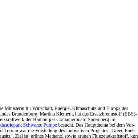
ie Ministerin für Wirtschaft, Energie, Klimaschutz und Europa des
andes Brandenburg, Martina Klement, hat das Ersatzbrennstoff (EBS)-
eizkraftwerk der Hamburger Containerboard Spremberg im
ndustriepark Schwarze Pumpe
besucht. Das Hauptthema bei dem Vor-
rt-Termin war die Vorstellung des innovativen Projektes „Green Fuels
ausitz“. Ziel ist, grünes Methanol sowie grünen Flugzeugkraftstoff, kur