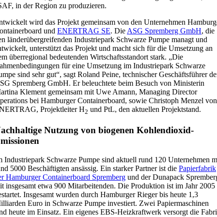
SAF, in der Region zu produzieren.
ntwickelt wird das Projekt gemeinsam von den Unternehmen Hamburg
ontainerboard und
ENERTRAG SE
. Die
ASG Spremberg GmbH
, die
en länderübergreifenden Industriepark Schwarze Pumpe managt und
ntwickelt, unterstützt das Projekt und macht sich für die Umsetzung an
em überregional bedeutenden Wirtschaftsstandort stark. „Die
ahmenbedingungen für eine Umsetzung im Industriepark Schwarze
umpe sind sehr gut“, sagt Roland Peine, technischer Geschäftsführer de
SG Spremberg GmbH. Er beleuchtete beim Besuch von Ministerin
artina Klement gemeinsam mit Uwe Amann, Managing Director
perations bei Hamburger Containerboard, sowie Christoph Menzel von
NERTRAG, Projektleiter H
und PtL, den aktuellen Projektstand.
2
achhaltige Nutzung von biogenen Kohlendioxid-
missionen
m Industriepark Schwarze Pumpe sind aktuell rund 120 Unternehmen m
und 5000 Beschäftigten ansässig. Ein starker Partner ist die
Papierfabrik
er Hamburger Containerboard Spremberg
und der Dunapack Sprember
it insgesamt etwa 900 Mitarbeitenden. Die Produktion ist im Jahr 2005
estartet. Insgesamt wurden durch Hamburger Rieger bis heute 1,3
illiarden Euro in Schwarze Pumpe investiert. Zwei Papiermaschinen
ind heute im Einsatz. Ein eigenes EBS-Heizkraftwerk versorgt die Fabr