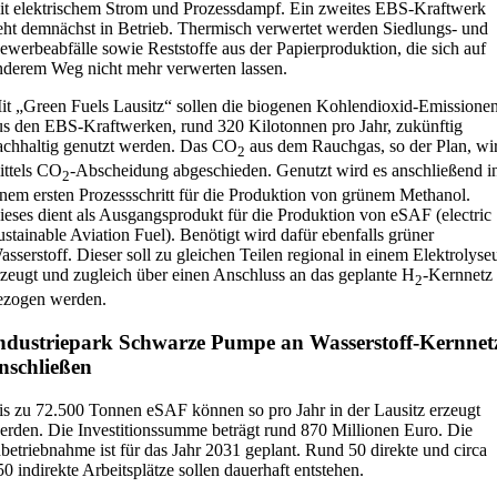
it elektrischem Strom und Prozessdampf. Ein zweites EBS-Kraftwerk
eht demnächst in Betrieb. Thermisch verwertet werden Siedlungs- und
ewerbeabfälle sowie Reststoffe aus der Papierproduktion, die sich auf
nderem Weg nicht mehr verwerten lassen.
it „Green Fuels Lausitz“ sollen die biogenen Kohlendioxid-Emissione
us den EBS-Kraftwerken, rund 320 Kilotonnen pro Jahr, zukünftig
achhaltig genutzt werden. Das CO
aus dem Rauchgas, so der Plan, wi
2
ittels CO
-Abscheidung abgeschieden. Genutzt wird es anschließend i
2
inem ersten Prozessschritt für die Produktion von grünem Methanol.
ieses dient als Ausgangsprodukt für die Produktion von eSAF (electric
ustainable Aviation Fuel). Benötigt wird dafür ebenfalls grüner
asserstoff. Dieser soll zu gleichen Teilen regional in einem Elektrolyse
rzeugt und zugleich über einen Anschluss an das geplante H
-Kernnetz
2
ezogen werden.
ndustriepark Schwarze Pumpe an Wasserstoff-Kernnet
nschließen
is zu 72.500 Tonnen eSAF können so pro Jahr in der Lausitz erzeugt
erden. Die Investitionssumme beträgt rund 870 Millionen Euro. Die
nbetriebnahme ist für das Jahr 2031 geplant. Rund 50 direkte und circa
50 indirekte Arbeitsplätze sollen dauerhaft entstehen.