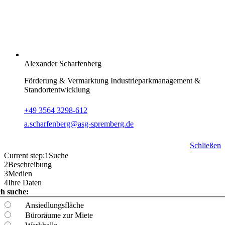
Alexander Scharfenberg
Förderung & Vermarktung Industrieparkmanagement &
Standortentwicklung
+49 3564 3298-612
a.scharfenberg@asg-spremberg.de
Schließen
Current step:
1
Suche
2
Beschreibung
3
Medien
4
Ihre Daten
ch suche:
Ansiedlungsfläche
Büroräume zur Miete