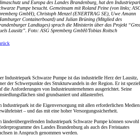
limaschutz und Europa des Landes Brandenburg, hat den Industriepar
chwarze Pumpe besucht. Gemeinsam mit Roland Peine (von links; AS
premberg GmbH), Christoph Menzel (ENERTRAG SE), Uwe Amann
Hamburger Containerboard) und Julian Brüning (Mitglied des
randenburger Landtages) sprach die Ministerin über das Projekt “Gre
uels Lausitz”. Foto: ASG Spremberg GmbH/Tobias Roitsch
urück
er Industriepark Schwarze Pumpe ist das industrielle Herz der Lausitz,
iner der Schwerpunkte des Strukturwandels in der Region. Er ist speziel
uf die Anforderungen von Industrieunternehmen ausgerichtet. Seine
nsiedlungsflächen sind grundsaniert und altlastenfrei.
m Industriepark ist die Eigenversorgung mit allen erforderlichen Medien
ewährleistet – und das mit eine hoher Versorgungssicherheit.
m länderübergreifenden Industriepark Schwarze Pumpe können sowohl
örderprogramme des Landes Brandenburg als auch des Freistaates
achsen in Anspruch genommen werden.