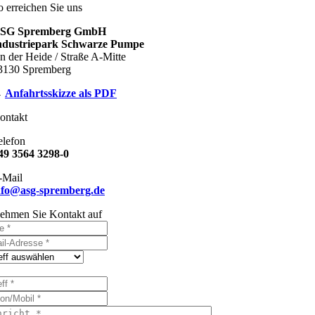
o erreichen Sie uns
SG Spremberg GmbH
ndustriepark Schwarze Pumpe
n der Heide / Straße A-Mitte
3130 Spremberg
→
Anfahrtsskizze als PDF
ontakt
elefon
49 3564 3298-0
-Mail
nfo@asg-spremberg.de
ehmen Sie Kontakt auf